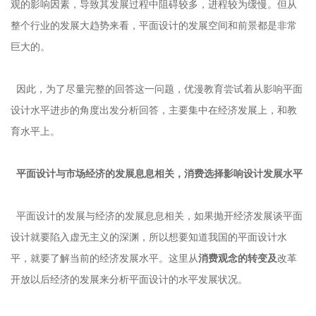
观的影响因素，导致其发展过程中阻碍较多，进程较为缓慢。但从
整个行业的发展大趋势来看，平面设计的发展空间和前景都是非常
巨大的。
因此，为了尽量完整的回答这一问题，优漫教育尝试着从影响平面
设计水平进步的角度出发分析回答，主要集中在经济发展上，和教
育水平上。
平面设计与市场经济的发展息息相关，消费选择影响设计发展水平
平面设计的发展与经济的发展息息相关，如果抛开经济发展谈平面
设计就要陷入虚无主义的深渊，所以想要知道我国的平面设计水
平，就要了解当前的经济发展水平。这里从
消费观念的转变及
改革
开放以后经济的发展来分析平面设计的水平发展状况。