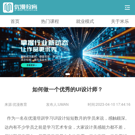
首页
热门课程
就业模式
关于米乐
如何做一个优秀的UI设计师？
来源:优漫教育
发布人:UMAN
时间:2023-04-10 17:44:16
作为一名在优漫培训学习UI设计短短数月的学员来说，感触颇深。
达内有不少学员之前是学习艺术专业，大家设计美感能力都不差，