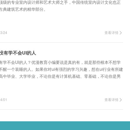
顶级的专业室内设计师和艺术大师之手，中国传统室内设计文化也正
古典建筑艺术的精华部分。
/24
查看详情
没有学不会UI的人
没有学不会UI的人？优漫教育小编要说是真的有，就是那些根本不想学
不醒一个装睡的人。如果你对ui有强烈的学习兴趣，想在ui行业有所建
高中毕业、大学毕业，不论你是有计算机基础、零基础，不论你是男
20岁、30…
/01
查看详情