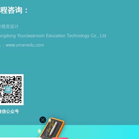
程咨询：
营视觉设计
ngdong Youclassroom Education Technology Co., Ltd
：www.umanedu.com
微信公众号