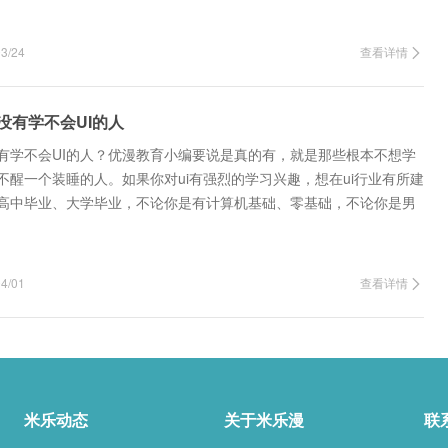
/24
查看详情
没有学不会UI的人
没有学不会UI的人？优漫教育小编要说是真的有，就是那些根本不想学
不醒一个装睡的人。如果你对ui有强烈的学习兴趣，想在ui行业有所建
高中毕业、大学毕业，不论你是有计算机基础、零基础，不论你是男
20岁、30…
/01
查看详情
米乐动态
关于米乐漫
联