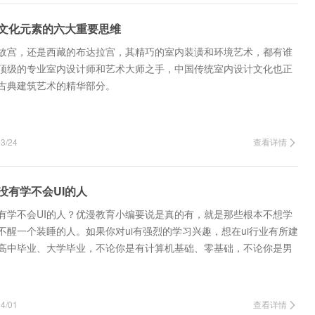
文化元素的六大重要思维
故宫，还是西藏的布达拉宫，其精巧的室内装潢和环境艺术，都有谁
顶级的专业室内设计师和艺术大师之手，中国传统室内设计文化也正
古典建筑艺术的精华部分。
/24
查看详情
没有学不会UI的人
没有学不会UI的人？优漫教育小编要说是真的有，就是那些根本不想学
不醒一个装睡的人。如果你对ui有强烈的学习兴趣，想在ui行业有所建
高中毕业、大学毕业，不论你是有计算机基础、零基础，不论你是男
20岁、30…
/01
查看详情