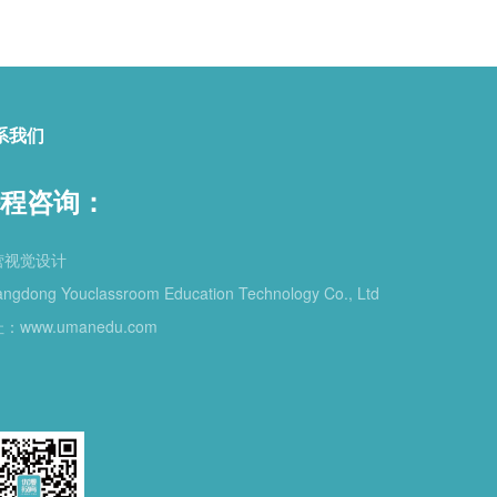
系我们
程咨询：
营视觉设计
ngdong Youclassroom Education Technology Co., Ltd
：www.umanedu.com