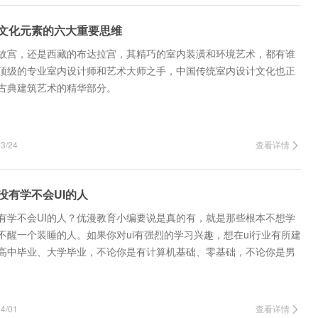
文化元素的六大重要思维
故宫，还是西藏的布达拉宫，其精巧的室内装潢和环境艺术，都有谁
顶级的专业室内设计师和艺术大师之手，中国传统室内设计文化也正
古典建筑艺术的精华部分。
/24
查看详情
没有学不会UI的人
没有学不会UI的人？优漫教育小编要说是真的有，就是那些根本不想学
不醒一个装睡的人。如果你对ui有强烈的学习兴趣，想在ui行业有所建
高中毕业、大学毕业，不论你是有计算机基础、零基础，不论你是男
20岁、30…
/01
查看详情