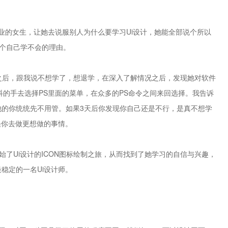
的女生，让她去说服别人为什么要学习Ui设计，她能全部说个所以
0个自己学不会的理由。
之后，跟我说不想学了，想退学，在深入了解情况之后，发现她对软件
抖的手去选择PS里面的菜单，在众多的PS命令之间来回选择。我告诉
其他的你统统先不用管。如果3天后你发现你自己还是不行，是真不想学
误你去做更想做的事情。
了Ui设计的ICON图标绘制之旅，从而找到了她学习的自信与兴趣，
最稳定的一名Ui设计师。